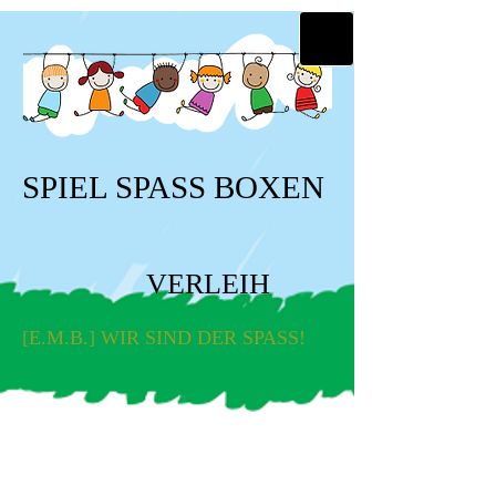
SPIEL SPASS BOXEN
VERLEIH
[E.M.B.] WIR SIND DER SPASS!